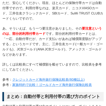
ただ、安心してください。現在、ほとんどの保険付帯カードは自動
付帯ですので。利用付帯なのは、楽天カード、ニコスVIASOカー
ド、三井住友クラシックカード、SBIカード、SuMi TRUST CLUBカ
ードくらいですので。
あ、そういえば、もう一つ要注意がありました。その
要注意という
のは、部分的利用付帯カード
です。部分的利用付帯カードとは、
「一応、自動付帯だが、カード支払いがあれば補償限度額がアップ
する」というカードです。主に、三井住友カード(一般カード・ゴー
ルドも)、JCBゴールド(ANA JCBゴールド)、アメックス・ゴールド
などがあります。
詳しくは比較表にすべて補償額を載せていますので、比較表を参考
にしてみてください。
参考：
クレジットカード海外旅行保険比較表(80種以上)
参考：
家族特約で比較！ゴールドカード海外旅行保険比較表
まとめ：自動付帯と利用付帯の選び方のポイント