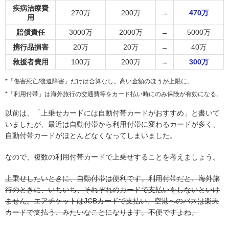
疾病治療費
270万
200万
→
470万
用
賠償責任
3000万
2000万
→
5000万
携行品損害
20万
20万
→
40万
救援者費用
100万
200万
→
300万
*「傷害死亡/後遺障害」だけは合算なし。高い金額のほうが上限に。
*「利用付帯」は海外旅行の交通費等をカード払い時にのみ保険が有効になる。
以前は、「上乗せカードには自動付帯カードがおすすめ」と書いて
いましたが、最近は自動付帯から利用付帯に変わるカードが多く、
自動付帯カードがほとんどなくなってしまいました。
なので、複数の利用付帯カードで上乗せすることを考えましょう。
上乗せしたいときに、自動付帯は便利です。利用付帯だと、海外旅
行のときに、いちいち、それぞれのカードで支払いをしないといけ
ません。エアチケットはJCBカードで支払い、空港へのバスは楽天
カードで支払う、みたいなことになります。不便ですよね。