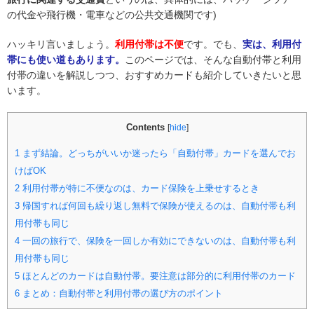
の代金や飛行機・電車などの公共交通機関です)
ハッキリ言いましょう。
利用付帯は不便
です。でも、
実は、利用付
帯にも使い道もあります。
このページでは、そんな自動付帯と利用
付帯の違いを解説しつつ、おすすめカードも紹介していきたいと思
います。
Contents
[
hide
]
1
まず結論。どっちがいいか迷ったら「自動付帯」カードを選んでお
けばOK
2
利用付帯が特に不便なのは、カード保険を上乗せするとき
3
帰国すれば何回も繰り返し無料で保険が使えるのは、自動付帯も利
用付帯も同じ
4
一回の旅行で、保険を一回しか有効にできないのは、自動付帯も利
用付帯も同じ
5
ほとんどのカードは自動付帯。要注意は部分的に利用付帯のカード
6
まとめ：自動付帯と利用付帯の選び方のポイント