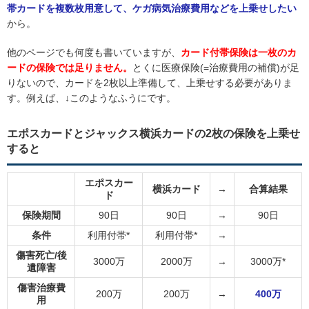
帯カードを複数枚用意して、ケガ病気治療費用などを上乗せしたい
から。
他のページでも何度も書いていますが、
カード付帯保険は一枚のカ
ードの保険では足りません。
とくに医療保険(=治療費用の補償)が足
りないので、カードを2枚以上準備して、上乗せする必要がありま
す。例えば、↓このようなふうにです。
エポスカードとジャックス横浜カードの2枚の保険を上乗せ
すると
エポスカー
横浜カード
→
合算結果
ド
保険期間
90日
90日
→
90日
条件
利用付帯*
利用付帯*
→
傷害死亡/後
3000万
2000万
→
3000万*
遺障害
傷害治療費
200万
200万
→
400万
用