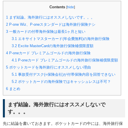
Contents
[
hide
]
1
まず結論。海外旅行にはオススメしないです。。。
2
P-one Wiz、P-oneスタンダードは海外旅行保険ナシ
3
一般カードの付帯海外保険は最長1ヶ月と短い
3.1
エキサイトマスターカード(年会費無料)の海外旅行保険
3.2
Excite MasterCardの海外旅行保険補償限度額
4
P-oneカード プレミアムゴールドの海外旅行保険
4.1
P-oneカード プレミアムゴールドの海外旅行保険補償限度額
5
ポケットカードを海外旅行にオススメしない理由
5.1
事故受付デスク(=保険会社)が付帯保険内容を回答できない
5.2
ポケットカードの海外保険ではキャッシュレスは不可？
6
まとめ
まず結論。海外旅行にはオススメしないで
す。。。
先に結論を書いておきます。ポケットカードの中には、海外旅行保