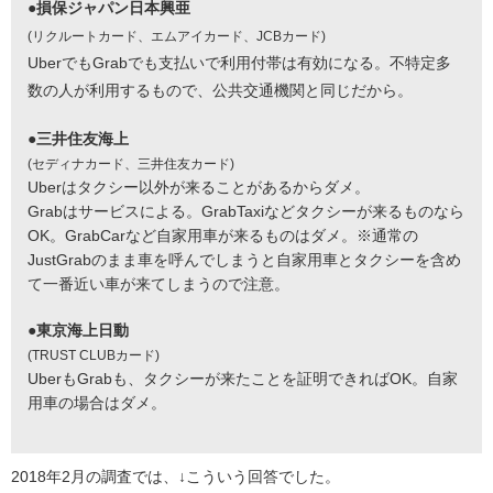
●損保ジャパン日本興亜
(リクルートカード、エムアイカード、JCBカード)
UberでもGrabでも支払いで利用付帯は有効になる。不特定多
数の人が利用するもので、公共交通機関と同じだから。
●三井住友海上
(セディナカード、三井住友カード)
Uberはタクシー以外が来ることがあるからダメ。
Grabはサービスによる。GrabTaxiなどタクシーが来るものなら
OK。GrabCarなど自家用車が来るものはダメ。※通常の
JustGrabのまま車を呼んでしまうと自家用車とタクシーを含め
て一番近い車が来てしまうので注意。
●東京海上日動
(TRUST CLUBカード)
UberもGrabも、タクシーが来たことを証明できればOK。自家
用車の場合はダメ。
2018年2月の調査では、↓こういう回答でした。