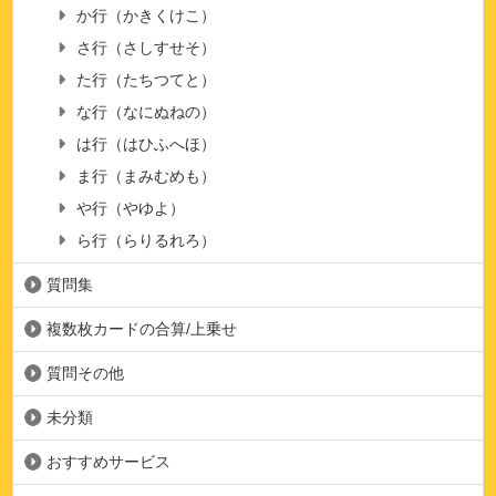
か行（かきくけこ）
さ行（さしすせそ）
た行（たちつてと）
な行（なにぬねの）
は行（はひふへほ）
ま行（まみむめも）
や行（やゆよ）
ら行（らりるれろ）
質問集
複数枚カードの合算/上乗せ
質問その他
未分類
おすすめサービス