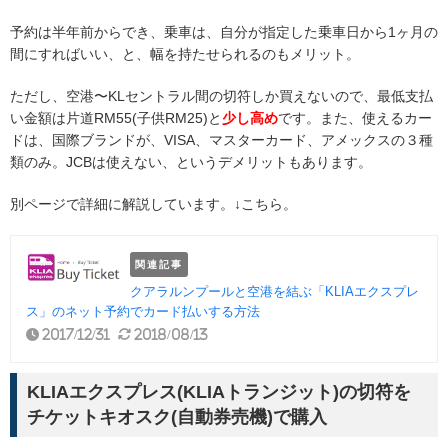
予約は半年前からでき、乗車は、自分が指定した乗車日から1ヶ月の
間にすればいい、と、幅を持たせられるのもメリット。
ただし、空港〜KLセントラル間の切符しか買えないので、最低支払
い金額は片道RM55(子供RM25)と
少し高め
です。また、使えるカー
ドは、国際ブランドが、VISA、マスターカード、アメックスの３種
類のみ。JCBは使えない、というデメリットもあります。
別ページで詳細に解説しています。↓こちら。
関連記事
クアラルンプールと空港を結ぶ「KLIAエクスプレ
ス」のネット予約でカード払いする方法
2017/12/31
2018/08/13
KLIAエクスプレス(KLIAトランジット)の切符を
チケットキオスク(自動券売機)で購入