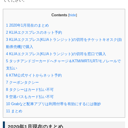
てください。
Contents
[
hide
]
1
2020年1月現在のまとめ
2
KLIAエクスプレスのネット予約
3
KLIAエクスプレス(KLIAトランジット)の切符をチケットキオスク(自
動券売機)で購入
4
KLIAエクスプレス(KLIAトランジット)の切符を窓口で購入
5
タッチアンドゴーカードへチャージ＆KTM/MRT/LRT/モノレールで
支払い
6
KTM公式サイトからネット予約
7
クーポンタクシー
8
タクシーはカード払い不可
9
空港バスもカード払い不可
10
Grabなど配車アプリは利用付帯を有効にするには微妙
11
まとめ
2020年1月現在のまとめ