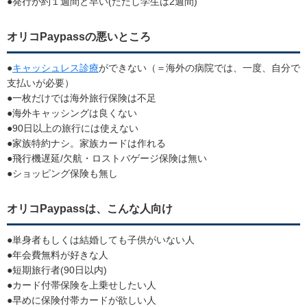
●発行が約１週間と早い(ただし学生は2週間)
オリコPaypassの悪いところ
●
キャッシュレス診療
ができない（＝海外の病院では、一度、自分で
支払いが必要）
●一枚だけでは海外旅行保険は不足
●海外キャッシングは良くない
●90日以上の旅行には使えない
●家族特約ナシ。家族カードは作れる
●飛行機遅延/欠航・ロストバゲージ保険は無い
●ショッピング保険も無し
オリコPaypassは、こんな人向け
●単身者もしくは結婚しても子供がいない人
●年会費無料が好きな人
●短期旅行者(90日以内)
●カード付帯保険を上乗せしたい人
●早めに保険付帯カードが欲しい人