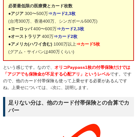
必要最低限の医療費とカード枚数
●
アジア
300〜500万
⇒カード2,3枚
(台湾300万、香港400万、シンガポール500万)
●
ヨーロッパ
400〜600万
⇒カード2,3枚
●
オーストラリア
400万
⇒カード2枚
●
アメリカ(ハワイ含む)
1000万以上
⇒カード5枚
(グアム・サイパンは400万くらい)
という感じです。なので、
オリコPaypass1枚の付帯保険だけでは
「アジアでも保険金が不足する心配アリ」というレベル
です。です
ので、他のカード付帯保険も使って上乗せする必要があるんです
ね。上乗せについては、↓次に、説明します。
足りない分は、他のカード付帯保険との合算でカ
バー