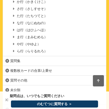
か行（かきくけこ）
さ行（さしすせそ）
た行（たちつてと）
な行（なにぬねの）
は行（はひふへほ）
ま行（まみむめも）
や行（やゆよ）
ら行（らりるれろ）
質問集
複数枚カードの合算/上乗せ
質問その他
未分類
疑問点は、いつでもご質問ください
×
おすすめサービス
のむてつに質問する ＞