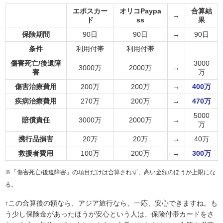
エポスカー
オリコPaypa
合算結
→
ド
ss
果
保険期間
90日
90日
→
90日
条件
利用付帯
利用付帯
傷害死亡/後遺障
3000
3000万
2000万
→
害
万
傷害治療費用
200万
200万
→
400万
疾病治療費用
270万
200万
→
470万
5000
賠償責任
3000万
2000万
→
万
携行品損害
20万
20万
→
40万
救援者費用
100万
200万
→
300万
※「傷害死亡/後遺障害」の項目だけは合算されず、高い金額のほうが上限にな
る。
↑この合算後の額なら、アジア旅行なら、一応、安心できますね。も
う少し保険金があったほうが安心という人は、保険付帯カードをさ