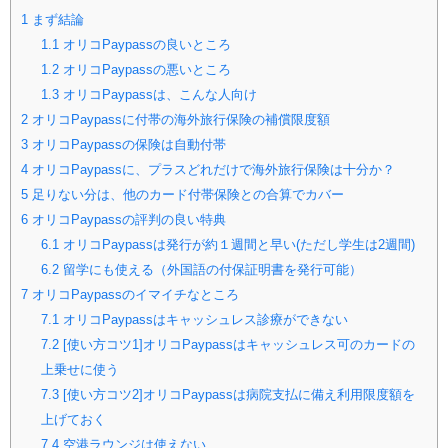
1
まず結論
1.1
オリコPaypassの良いところ
1.2
オリコPaypassの悪いところ
1.3
オリコPaypassは、こんな人向け
2
オリコPaypassに付帯の海外旅行保険の補償限度額
3
オリコPaypassの保険は自動付帯
4
オリコPaypassに、プラスどれだけで海外旅行保険は十分か？
5
足りない分は、他のカード付帯保険との合算でカバー
6
オリコPaypassの評判の良い特典
6.1
オリコPaypassは発行が約１週間と早い(ただし学生は2週間)
6.2
留学にも使える（外国語の付保証明書を発行可能）
7
オリコPaypassのイマイチなところ
7.1
オリコPaypassはキャッシュレス診療ができない
7.2
[使い方コツ1]オリコPaypassはキャッシュレス可のカードの
上乗せに使う
7.3
[使い方コツ2]オリコPaypassは病院支払に備え利用限度額を
上げておく
7.4
空港ラウンジは使えない