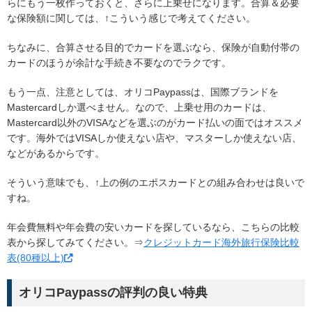
らにもう一枚作っておくと、さらに上乗せになります。合算＆必要
な保険額に関しては、↑こういう感じで考えてください。
ちなみに、合算させる目的でカードを選ぶなら、保険が自動付帯の
カードのほうが余計な手続き不要なのでラクです。
もう一点、注意としては、オリコPaypassは、国際ブランドを
Mastercardしか選べません。なので、上乗せ用のカードは、
Mastercard以外のVISAなどを選ぶのがカード払いの面ではオススメ
です。海外ではVISAしか使えない店や、マスターしか使えない店、
などがあるからです。
そういう意味でも、↑上の例のエポスカードとの組み合わせは良いで
すね。
年会費無料や年会費の安いカードを探しているなら、こちらの比較
表から探してみてください。⇒
クレジットカード海外旅行保険比較
表(80種以上)
オリコPaypassの評判の良い特典