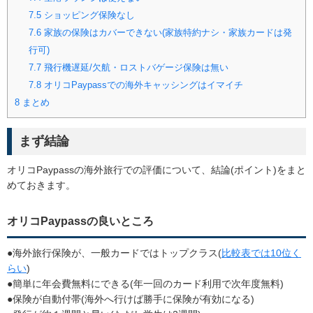
7.5
ショッピング保険なし
7.6
家族の保険はカバーできない(家族特約ナシ・家族カードは発
行可)
7.7
飛行機遅延/欠航・ロストバゲージ保険は無い
7.8
オリコPaypassでの海外キャッシングはイマイチ
8
まとめ
まず結論
オリコPaypassの海外旅行での評価について、結論(ポイント)をまと
めておきます。
オリコPaypassの良いところ
●海外旅行保険が、一般カードではトップクラス(
比較表では10位く
らい
)
●簡単に年会費無料にできる(年一回のカード利用で次年度無料)
●保険が自動付帯(海外へ行けば勝手に保険が有効になる)