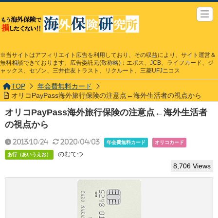
※当サイトはアフィリエイト広告を利用しており、その収益により、サイト運営＆
無料相談できております。広告委託元(敬称略)：エポス、JCB、ライフカード、ジ
ャックス、セゾン、三井住友トラスト、リクルート、三菱UFJニコス
TOP
年会費無料カード
オリコPayPass海外旅行保険の注意点←海外生活者の視点から
オリコPayPass海外旅行保険の注意点←海外生活者
の視点から
2013/10/24
2020/04/03
年会費無料カード
オリコカード
のむてつ
あ行（あいうえお）
8,706 Views