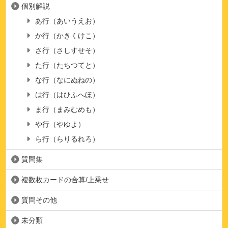
個別解説
あ行（あいうえお）
か行（かきくけこ）
さ行（さしすせそ）
た行（たちつてと）
な行（なにぬねの）
は行（はひふへほ）
ま行（まみむめも）
や行（やゆよ）
ら行（らりるれろ）
質問集
複数枚カードの合算/上乗せ
質問その他
未分類