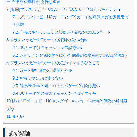
ード(年会費無料)の発行も重要
7
[質問]プラスハッピーUCカードとUCSカードはどっちがいい？
7.1
プラスハッピーUCカードとUCSカードの病気ケガ治療費用で
の比較
7.2
子供のキャッシュレス診療が可能なのはUCSカード
8
プラスハッピーUCカードの評判の良い特典
8.1
UCカードはキャッシュレス診療OK
8.2
ショッピング保険付き(買った商品の盗難/破損に90日間保証)
9
プラスハッピーUCカードの短所/イマイチなところ
9.1
カード発行まで2,3週間かかる
9.2
空港ラウンジは使えない
9.3
飛行機遅延/欠航・ロストバゲージ保険は無い
9.4
UCカードでの海外キャッシングはイマイチ
10
[ｵﾏｹ]UCゴールド・UCヤングゴールドカードの海外保険の補償限
度額
11
まとめ
まず結論