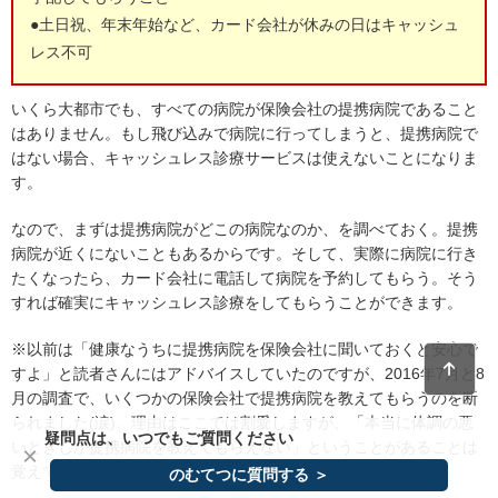
●土日祝、年末年始など、カード会社が休みの日はキャッシュ
レス不可
いくら大都市でも、すべての病院が保険会社の提携病院であること
はありません。もし飛び込みで病院に行ってしまうと、提携病院で
はない場合、キャッシュレス診療サービスは使えないことになりま
す。
なので、まずは提携病院がどこの病院なのか、を調べておく。提携
病院が近くにないこともあるからです。そして、実際に病院に行き
たくなったら、カード会社に電話して病院を予約してもらう。そう
すれば確実にキャッシュレス診療をしてもらうことができます。
※以前は「健康なうちに提携病院を保険会社に聞いておくと安心で
すよ」と読者さんにはアドバイスしていたのですが、2016年7月と8
月の調査で、いくつかの保険会社で提携病院を教えてもらうのを断
られました(涙)。理由はここでは割愛しますが、「本当に体調の悪
疑問点は、いつでもご質問ください
いときしか提携病院を教えてもらえない」ということがあることは
×
覚えておいてください。
のむてつに質問する ＞