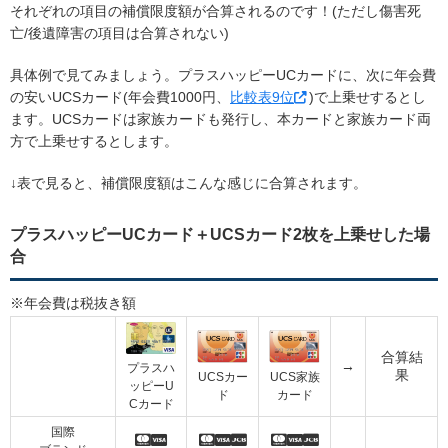
それぞれの項目の補償限度額が合算されるのです！(ただし傷害死
亡/後遺障害の項目は合算されない)
具体例で見てみましょう。プラスハッピーUCカードに、次に年会費
の安いUCSカード(年会費1000円、
比較表9位
)で上乗せするとし
ます。UCSカードは家族カードも発行し、本カードと家族カード両
方で上乗せするとします。
↓表で見ると、補償限度額はこんな感じに合算されます。
プラスハッピーUCカード＋UCSカード2枚を上乗せした場
合
※年会費は税抜き額
合算結
→
プラスハ
果
UCSカー
UCS家族
ッピーU
ド
カード
Cカード
国際