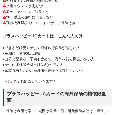
発行まで2,3週間と時間がかかる
空港ラウンジは使えない
海外キャッシングは良くない
90日以上の旅行には使えない
飛行機遅延/欠航・ロストバゲージ保険は無い
プラスハッピーUCカードは、こんな人向け
●できるだけ安く子供の海外旅行保険が欲しい人
●短期旅行者(90日以内)
●自分と配偶者、子供も含めて、海外へ行く機会が多い人
●子供が海外留学(3ヶ月以内)へ行く人
●家族特約を含めた海外旅行保険を上乗せしたい人
下にそれぞれ解説していきます！
プラスハッピーUCカードの海外保険の補償限度
額
※保険は利用付帯で、期間は最長90日。引受保険会社は、損保ジャ