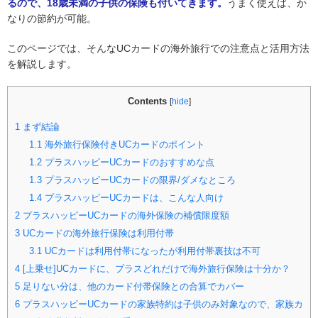
るので、18歳未満の子供の保険も付いてきます。
うまく使えば、か
なりの節約が可能。
このページでは、そんなUCカードの海外旅行での注意点と活用方法
を解説します。
Contents
[
hide
]
1
まず結論
1.1
海外旅行保険付きUCカードのポイント
1.2
プラスハッピーUCカードのおすすめな点
1.3
プラスハッピーUCカードの限界/ダメなところ
1.4
プラスハッピーUCカードは、こんな人向け
2
プラスハッピーUCカードの海外保険の補償限度額
3
UCカードの海外旅行保険は利用付帯
3.1
UCカードは利用付帯になったが利用付帯裏技は不可
4
[上乗せ]UCカードに、プラスどれだけで海外旅行保険は十分か？
5
足りない分は、他のカード付帯保険との合算でカバー
6
プラスハッピーUCカードの家族特約は子供のみ対象なので、家族カ