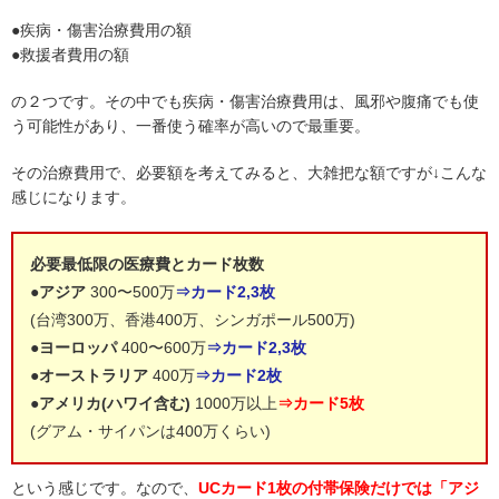
●疾病・傷害治療費用の額
●救援者費用の額
の２つです。その中でも疾病・傷害治療費用は、風邪や腹痛でも使
う可能性があり、一番使う確率が高いので最重要。
その治療費用で、必要額を考えてみると、大雑把な額ですが↓こんな
感じになります。
必要最低限の医療費とカード枚数
●
アジア
300〜500万
⇒カード2,3枚
(台湾300万、香港400万、シンガポール500万)
●
ヨーロッパ
400〜600万
⇒カード2,3枚
●
オーストラリア
400万
⇒カード2枚
●
アメリカ(ハワイ含む)
1000万以上
⇒カード5枚
(グアム・サイパンは400万くらい)
という感じです。なので、
UCカード1枚の付帯保険だけでは「アジ