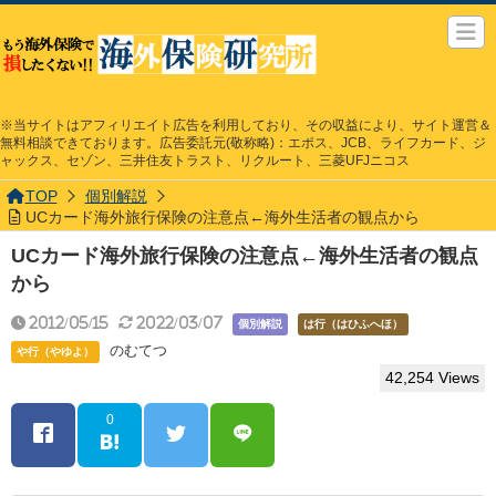
※当サイトはアフィリエイト広告を利用しており、その収益により、サイト運営＆
無料相談できております。広告委託元(敬称略)：エポス、JCB、ライフカード、ジ
ャックス、セゾン、三井住友トラスト、リクルート、三菱UFJニコス
TOP
個別解説
UCカード海外旅行保険の注意点←海外生活者の観点から
UCカード海外旅行保険の注意点←海外生活者の観点
から
2012/05/15
2022/03/07
個別解説
は行（はひふへほ）
のむてつ
や行（やゆよ）
42,254 Views
0