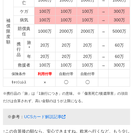
1000万
1000万
1000万
→
1000万
亡
ケガ
100万
100万
100万
→
300万
病気
100万
100万
100万
→
300万
補
償
賠償責
限
1000万
2000万
2000万
→
5000万
任
度
額
旅
携
20万
20万
20万
→
60万
*
行
品
年
20万
20万
20万
→
60万
救援者
100万
100万
100万
→
300万
保険条件
利用付帯
自動付帯
自動付帯
ｷｬｯｼｭﾚｽ
×
◯
◯
※携行品の「旅」は「1旅行につき」の意味。 ※「傷害死亡/後遺障害」の項目
だけは合算されず、高い金額のほうが上限になる。
※参考：
UCSカード解説記事
↑この合算後の額なら、安心できますね。欧米へ行くなど、もう少し