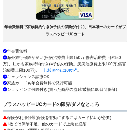
年会費無料で家族特約付き(=子供の保険が付く)、日本唯一のカードがプ
ラスハッピーUCカード
年会費無料
海外旅行保険が良い(疾病治療費上限150万,傷害治療費上限150
万)、しかも家族特約付き(=子供の保険。疾病治療費上限100万,傷害
治療費上限100万)、←
比較表では10位
。
キャッシュレス診療OK
家族カードも年会費無料で発行可能
ショッピング保険付き(買った商品の盗難/破損に90日間保証)
プラスハッピーUCカードの限界/ダメなところ
保険が利用付帯(保険を有効にするにはカード払いが必要)
1枚では保険不足。他のカードで上乗せ必須