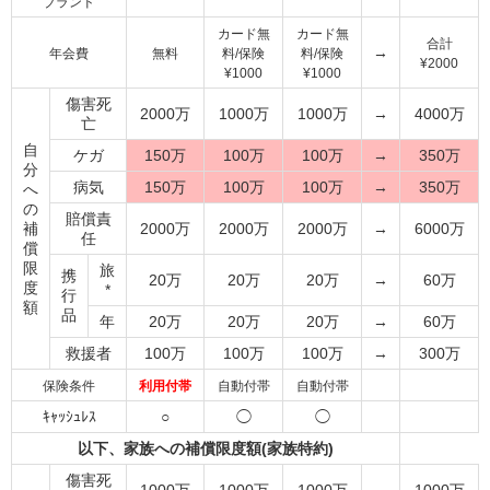
ブランド
カード無
カード無
合計
→
年会費
無料
料/保険
料/保険
¥2000
¥1000
¥1000
傷害死
2000万
1000万
1000万
→
4000万
亡
自
ケガ
150万
100万
100万
→
350万
分
病気
150万
100万
100万
→
350万
へ
の
賠償責
補
2000万
2000万
2000万
→
6000万
任
償
限
旅
携
20万
20万
20万
→
60万
度
*
行
額
品
年
20万
20万
20万
→
60万
救援者
100万
100万
100万
→
300万
保険条件
利用付帯
自動付帯
自動付帯
ｷｬｯｼｭﾚｽ
○
◯
◯
以下、家族への補償限度額(家族特約)
傷害死