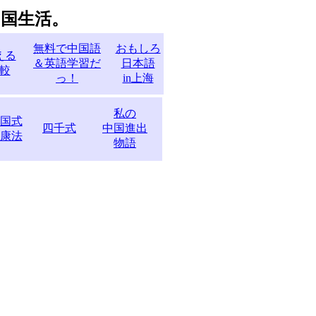
中
国生活。
無料で中国語
おもしろ
える
＆英語学習だ
日本語
較
っ！
in上海
私の
国式
四千式
中国進出
康法
物語