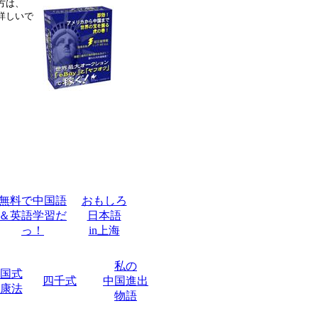
方は、
詳しいで
無料で中国語
おもしろ
＆英語学習だ
日本語
っ！
in上海
私の
国式
四千式
中国進出
康法
物語