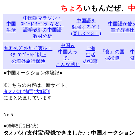
ちょろ
いもんだぜ、
中国語マラソン・
中国語を
中国
中国語が使
ｽﾋﾟｰﾄﾞﾗｰﾆﾝｸﾞなど、
勉強するぞ！
語学教師の中国語
生活
電子辞書比
(楽しく×３！)
教材分析
中国＆
無料ｸﾚｼﾞｯﾄｶｰﾄﾞ裏技！
上海
中国人っ
『食』の国
中
ﾀﾀﾞでｺﾞｰﾙﾄﾞ以上
生活
て、
探検隊
健
の海外旅行保険
の知恵
こんな感じ
●中国オークション体験記●
※こちらの内容は、新サイト、
タオバオ(淘宝)大解剖
にまとめ直しています
No.5
●06年5月2日(火)
タオバオ(支付宝)登録できました♪：中国オークション