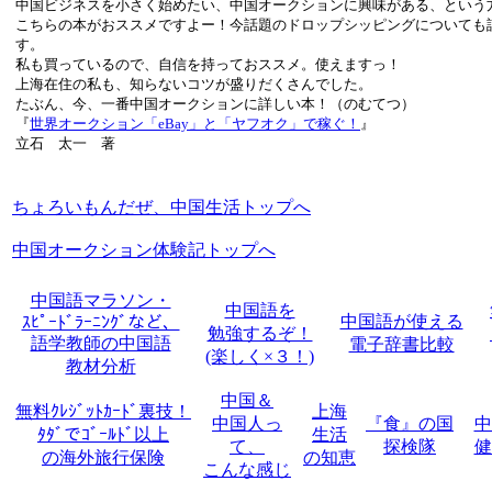
中国ビジネスを小さく始めたい、中国オークションに興味がある、という
こちらの本がおススメですよー！今話題のドロップシッピングについても
す。
私も買っているので、自信を持っておススメ。使えますっ！
上海在住の私も、知らないコツが盛りだくさんでした。
たぶん、今、一番中国オークションに詳しい本！（のむてつ）
『
世界オークション「eBay」と「ヤフオク」で稼ぐ！
』
立石 太一 著
ちょろいもんだぜ、中国生活トップへ
中国オークション体験記トップへ
中国語マラソン・
中国語を
中国語が使える
ｽﾋﾟｰﾄﾞﾗｰﾆﾝｸﾞなど、
勉強するぞ！
語学教師の中国語
電子辞書比較
(楽しく×３！)
教材分析
中国＆
無料ｸﾚｼﾞｯﾄｶｰﾄﾞ裏技！
上海
中国人っ
『食』の国
中
ﾀﾀﾞでｺﾞｰﾙﾄﾞ以上
生活
て、
探検隊
健
の海外旅行保険
の知恵
こんな感じ