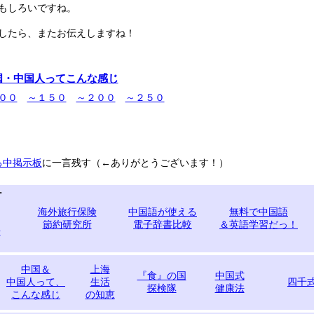
もしろいですね。
したら、またお伝えしますね！
国・中国人ってこんな感じ
００
～１５０
～２００
～２５０
ろ中掲示板
に一言残す（←ありがとうございます！）
・
・
海外旅行保険
中国語が使える
無料で中国語
、
節約研究所
電子辞書比較
＆英語学習だっ！
語
中国＆
上海
『食』の国
中国式
中国人って、
生活
四千
探検隊
健康法
こんな感じ
の知恵