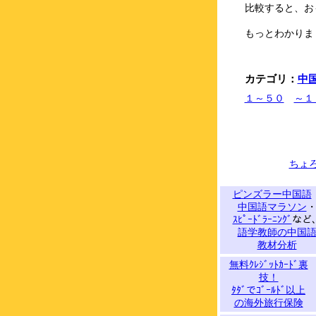
比較すると、お
もっとわかりま
カテゴリ：
中
１～５０
～１
ちょ
ピンズラー中国語
中国語マラソン
ｽﾋﾟｰﾄﾞﾗｰﾆﾝｸﾞ
など
語学教師の中国
教材分析
無料ｸﾚｼﾞｯﾄｶｰﾄﾞ裏
技！
ﾀﾀﾞでｺﾞｰﾙﾄﾞ以上
の海外旅行保険