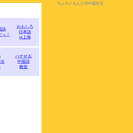
ちょろいもんだぜ中国生活
おもしろ
国語
日本語
だっ！
in上海
の
ハナせる
進出
中国語
語
教室