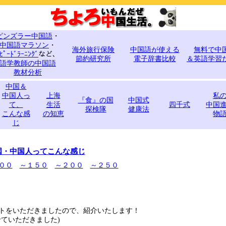
ピンズラー中国語
・
中国語マラソン
・
海外旅行保険
中国語が使える
無料で中
ﾋﾟｰﾄﾞﾗｰﾆﾝｸﾞ
など、
節約研究所
電子辞書比較
＆英語学習
語学教師の中国語
教材分析
中国＆
中国人っ
上海
私
『食』の国
中国式
て、
生活
四千式
中国
探検隊
健康法
こんな感
の知恵
物
じ
国・中国人ってこんな感じ
００
～１５０
～２００
～２５０
トをいただきましたので、紹介いたします！
せていただきました)