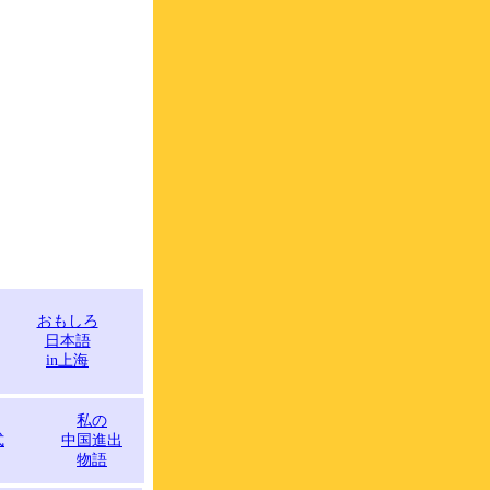
おもしろ
日本語
in上海
私の
式
中国進出
物語