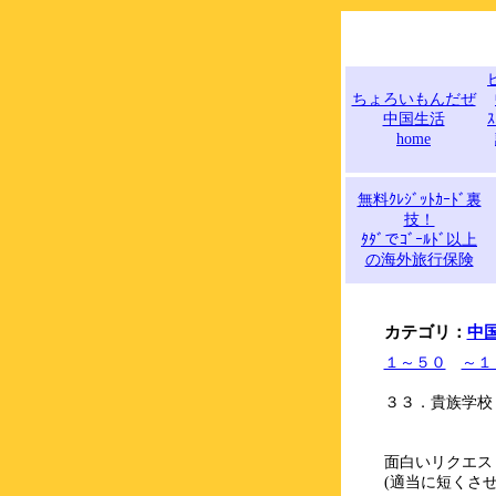
ちょろいもんだぜ
中国生活
ｽ
home
無料ｸﾚｼﾞｯﾄｶｰﾄﾞ裏
技！
ﾀﾀﾞでｺﾞｰﾙﾄﾞ以上
の海外旅行保険
カテゴリ：
中
１～５０
～１
３３．貴族学校
面白いリクエス
(適当に短くさ