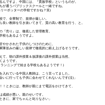
るんですよ、中国には、『貴族学校』というものが。
ちが通うパブリックスクールと一緒ですね。
ハリーポッターの学校ですかね？笑)
校で、全寮制で、規律が厳しい。
ら良い教師を引き抜いてきて、質の高い教育を行う、と。
の『売り』は、徹底した管理教育。
学校もあるようですよ。
甘やかされた子供のしつけのために、
軍隊並みの厳しい規律で徹底的に鍛え上げるそうです。
えて、朝の課外授業＆放課後の課外授業は当然、
くようです。
らランニングで始まる学校もあるようです！)
を入れている中国人教師は、こう言ってました。
会いに行っても子供に会わせてくれないんです(泣)」
！！ときには、教師が親にまで電話をかけてきて、
は成績が悪い。親のせいです。
ときに、家でちゃんと叱りなさい」