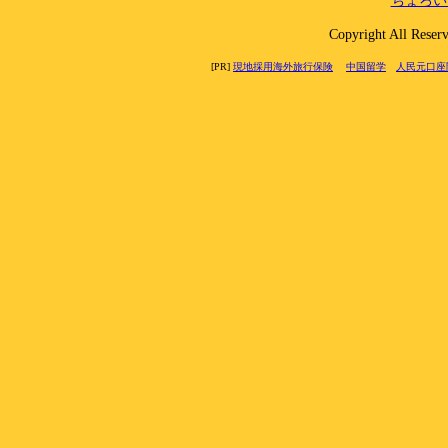
ちょろい
Copyright All 
[PR]
現地採用海外旅行保険
中国留学
人民元口座