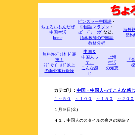
ピンズラー中国語
・
ちょろいもんだぜ
中国語マラソン
・
海外
中国生活
ｽﾋﾟｰﾄﾞﾗｰﾆﾝｸﾞ
など、
節約
home
語学教師の中国語
教材分析
中国＆
無料ｸﾚｼﾞｯﾄｶｰﾄﾞ裏
中国人っ
上海
技！
『
て、
生活
ﾀﾀﾞでｺﾞｰﾙﾄﾞ以上
こんな感
の知恵
の海外旅行保険
じ
カテゴリ：
中国・中国人ってこんな感
１～５０
～１００
～１５０
～２００
１月９日(金)
４１．中国人のスタイルの良さの秘訣？