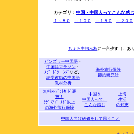
カテゴリ：
中国・中国人ってこんな感
１～５０
～１００
～１５０
～２００
ちょろ中掲示板
に一言残す（←あ
ピンズラー中国語
・
中国語マラソン
・
海外旅行保険
ｽﾋﾟｰﾄﾞﾗｰﾆﾝｸﾞ
など、
節約研究所
語学教師の中国語
教材分析
無料ｸﾚｼﾞｯﾄｶｰﾄﾞ裏
中国＆
上海
技！
中国人って、
生活
ﾀﾀﾞでｺﾞｰﾙﾄﾞ以上
こんな感じ
の知恵
の海外旅行保険
中国人向け研修をして思うこと