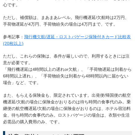
心です。
ただし、補償額は、まあまあレベル。飛行機遅延/欠航時は2万円、
手荷物遅延が4万円、手荷物紛失の場合は4万円まで、です。
参考記事：
飛行機欠航/遅延・ロストバゲージ保険付きカード比較表
(20枚以上)
ただし、これらの保険は、条件が厳しいので、利用するときには注
意が必要です。
「飛行機遅延は4時間以上の遅れor欠航」、「手荷物遅延は到着から
6時間以上遅れ」、「手荷物紛失は到着から48時間以内に届かない
場合」など、です。
また、もらえる保険金も、限定されています。出発便/帰国便の航空
機遅延/欠航の場合に保険金がおりるのは待ち時間の食事代のみ。乗
継便の航空機遅延/欠航の場合に保険金がおりるのは、ホテル宿泊料
金、待ち時間の食事代のみ。ロストバゲージの場合は、衣類や生活
必需品の購入費用のみ、です。