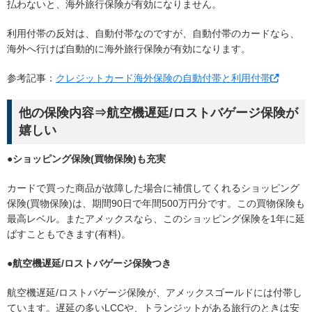
払わないと、海外旅行保険が有効になりません。
利用付帯の反対は、自動付帯なのですが、自動付帯のカードなら、
海外へ行けば自動的に海外旅行保険が有効になります。
参考記事：
クレジットカード海外保険の自動付帯と利用付帯
他の保険内容⇒航空機遅延/ロストバゲージ保険が
嬉しい
●ショッピング保険(買物保険)も充実
カードで買った商品が故障した場合に補償してくれるショッピング
保険(買物保険)は、期間90日で年間500万円分です。この買物保険も
最高レベル。またアメックスなら、このショッピング保険を1年に延
ばすこともできます(有料)。
●航空機遅延/ロストバゲージ保険つき
航空機遅延/ロストバゲージ保険が、アメックスゴールドには付帯し
ています。遅延の多いLCCや、トランジットがある旅行のときは安