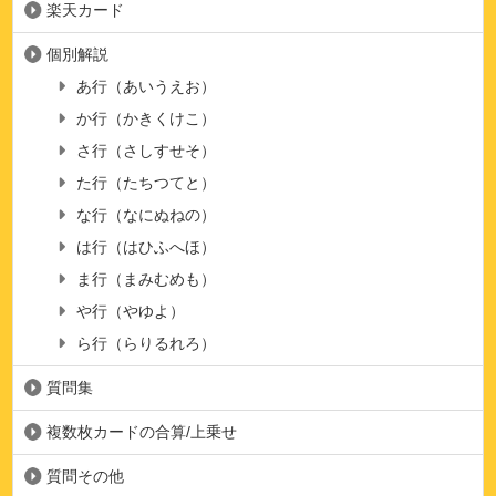
楽天カード
個別解説
あ行（あいうえお）
か行（かきくけこ）
さ行（さしすせそ）
た行（たちつてと）
な行（なにぬねの）
は行（はひふへほ）
ま行（まみむめも）
や行（やゆよ）
ら行（らりるれろ）
質問集
複数枚カードの合算/上乗せ
質問その他