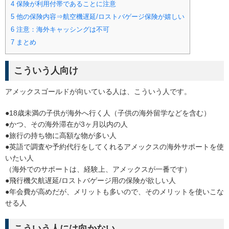
4
保険が利用付帯であることに注意
5
他の保険内容⇒航空機遅延/ロストバゲージ保険が嬉しい
6
注意：海外キャッシングは不可
7
まとめ
こういう人向け
アメックスゴールドが向いている人は、こういう人です。
●18歳未満の子供が海外へ行く人（子供の海外留学などを含む）
●かつ、その海外滞在が3ヶ月以内の人
●旅行の持ち物に高額な物が多い人
●英語で調査や予約代行をしてくれるアメックスの海外サポートを使
いたい人
（海外でのサポートは、経験上、アメックスが一番です）
●飛行機欠航遅延/ロストバゲージ用の保険が欲しい人
●年会費が高めだが、メリットも多いので、そのメリットを使いこな
せる人
こういう人には向かない