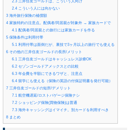
2.3
三井住友ゴールドは、こういう人向け
2.4
こういう人には向かない
3
海外旅行保険の補償額
4
家族特約の注意点。配偶者/同居親が対象外 → 家族カードで
4.1
配偶者/同居親との旅行には家族カードを作る
5
保険条件は利用付帯
5.1
利用付帯は面倒だが、裏技で3ヶ月以上の旅行でも使える
6
その他の三井住友ゴールドの長所/メリット
6.1
三井住友ゴールドはキャッシュレス診療OK
6.2
セゾンゴールドアメックスとの比較
6.3
年会費を半額にできるワザと、注意点
6.4
留学にも使える（保険の英語の付保証明書を発行可能）
7
三井住友ゴールドの短所/デメリット
7.1
航空機遅延/ロストバゲージ保険ナシ
7.2
ショッピング保険(買物保険)は普通
7.3
海外キャッシングはイマイチ。別カードを利用すべき
8
まとめ