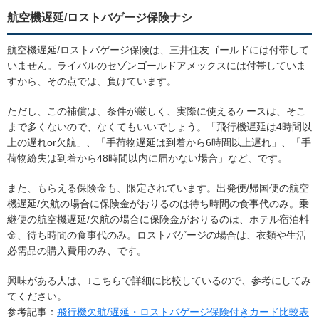
航空機遅延/ロストバゲージ保険ナシ
航空機遅延/ロストバゲージ保険は、三井住友ゴールドには付帯して
いません。ライバルのセゾンゴールドアメックスには付帯していま
すから、その点では、負けています。
ただし、この補償は、条件が厳しく、実際に使えるケースは、そこ
まで多くないので、なくてもいいでしょう。「飛行機遅延は4時間以
上の遅れor欠航」、「手荷物遅延は到着から6時間以上遅れ」、「手
荷物紛失は到着から48時間以内に届かない場合」など、です。
また、もらえる保険金も、限定されています。出発便/帰国便の航空
機遅延/欠航の場合に保険金がおりるのは待ち時間の食事代のみ。乗
継便の航空機遅延/欠航の場合に保険金がおりるのは、ホテル宿泊料
金、待ち時間の食事代のみ。ロストバゲージの場合は、衣類や生活
必需品の購入費用のみ、です。
興味がある人は、↓こちらで詳細に比較しているので、参考にしてみ
てください。
参考記事：
飛行機欠航/遅延・ロストバゲージ保険付きカード比較表