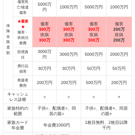
傷害死
5000万
1000万円
5000万円
1000万円
亡/後遺
円
傷害
★重要
傷害
傷害
傷害
傷害
保
★
300万
300万
300万
200万
険
傷害・
疾病
疾病
疾病
疾病
金
疾病治
300万
300万
300万
200万
限
療費
度
3000万
賠償責
額
3000万円
5000万円
2000万円
円
任
携行品
30万円
30万円
50万円
50万円
損害
救援者
200万円
200万円
500万円
200万円
費用
キャッシュ
○
○
○
×
レス診療
家族特約の
子供○、配偶者○、同
子供○、配偶者×、同居
範囲
居の親○
の親×
家族カード
1枚目無料、2枚目以降
年会費1000円
年会費
千円