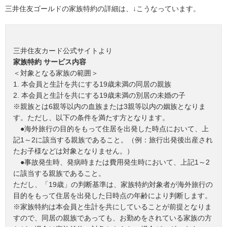
三井住友ゴールドの家族特約の詳細は、↓こうなっています。
三井住友カード公式サイトより
家族特約 サービス内容
＜対象となる家族の範囲＞
1. 本会員と生計を共にする19歳未満の同居の親族
2. 本会員と生計を共にする19歳未満の別居の未婚の子
※親族とは6親等以内の血族または3親等以内の姻族となりま
す。ただし、以下の条件を満たす方となります。
●海外旅行の目的をもって住居を出発した時点において、上
記1～2に該当する親族であること。（例：旅行出発後出産され
たお子様などは対象となりません。）
●事故発生時、発病時または費用発生時において、上記1～2
に該当する親族であること。
ただし、「19歳」の判断基準は、家族特約対象者が海外旅行の
目的をもって住居を出発した日時点の年齢により判断します。
※家族特約は本会員と生計を共にしていることが前提となりま
すので、同居の親族であっても、お勤めをされている家族の方