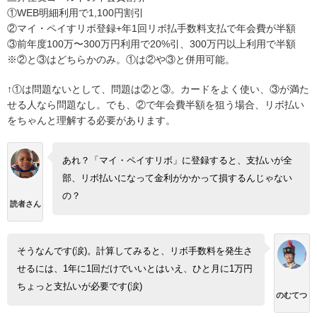
①WEB明細利用で1,100円割引
②マイ・ペイすリボ登録+年1回リボ払手数料支払で年会費が半額
③前年度100万〜300万円利用で20%引、300万円以上利用で半額
※②と③はどちらかのみ。①は②や③と併用可能。
↑①は問題ないとして、問題は②と③。カードをよく使い、③が満た
せる人なら問題なし。でも、②で年会費半額を狙う場合、リボ払い
をちゃんと理解する必要があります。
あれ？「マイ・ペイすリボ」に登録すると、支払いが全
部、リボ払いになって金利がかかって損するんじゃない
の？
読者さん
そうなんです(涙)。計算してみると、リボ手数料を発生さ
せるには、1年に1回だけでいいとはいえ、ひと月に1万円
ちょっと支払いが必要です(涙)
のむてつ