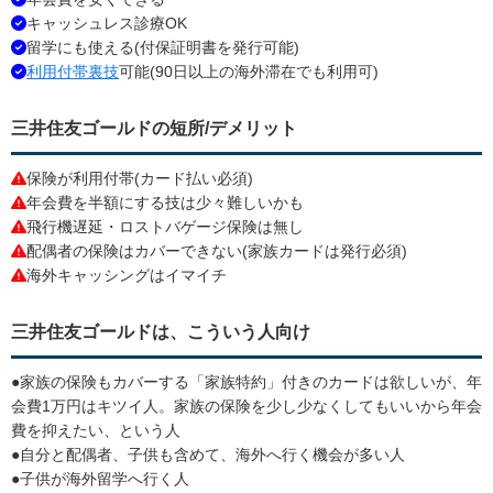
キャッシュレス診療OK
留学にも使える(付保証明書を発行可能)
利用付帯裏技
可能(90日以上の海外滞在でも利用可)
三井住友ゴールドの短所/デメリット
保険が利用付帯(カード払い必須)
年会費を半額にする技は少々難しいかも
飛行機遅延・ロストバゲージ保険は無し
配偶者の保険はカバーできない(家族カードは発行必須)
海外キャッシングはイマイチ
三井住友ゴールドは、こういう人向け
●家族の保険もカバーする「家族特約」付きのカードは欲しいが、年
会費1万円はキツイ人。家族の保険を少し少なくしてもいいから年会
費を抑えたい、という人
●自分と配偶者、子供も含めて、海外へ行く機会が多い人
●子供が海外留学へ行く人