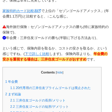
さ。保険は非常に充実しています。
家族特約カード比較表
で上位の「セゾンゴールドアメックス」(年
会費1.1万円)と比較すると、↓こんな感じ。
海外旅行保険：セゾンゴールドアメックスの勝ち(特に家族特約の
保険で)、
年会費：三井住友ゴールドの勝ち(半額に下げる方法あり)、
という感じで、保険内容を取るか、コストの安さを取るか、という
感じですね。(
下で詳しく比較
します)。 保険内容よりも、
年会費の
安さを重視する場合は、三井住友ゴールドがおすすめ
です。
Contents
[
hide
]
1
年会費
1.1
20代専用の三井住友プライムゴールドは廃止された
2
まず結論
2.1
三井住友ゴールドの長所/メリット
2.2
三井住友ゴールドの短所/デメリット