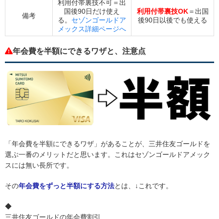
利用付帯裏技不可＝出
国後90日だけ使え
利用付帯裏技OK
＝出国
備考
る。
セゾンゴールドア
後90日以後でも使える
メックス詳細ページへ
年会費を半額にできるワザと、注意点
「年会費を半額にできるワザ」があることが、三井住友ゴールドを
選ぶ一番のメリットだと思います。これはセゾンゴールドアメック
スには無い長所です。
その
年会費をずっと半額にする方法
とは、↓これです。
◆
三井住友ゴールドの年会費割引