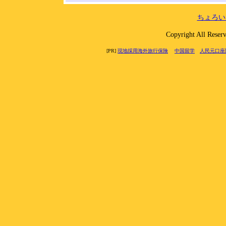
ちょろい
Copyright All 
[PR]
現地採用海外旅行保険
中国留学
人民元口座