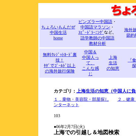
ピンズラー中国語
・
ちょろいもんだぜ
中国語マラソン
・
海外
中国生活
ｽﾋﾟｰﾄﾞﾗｰﾆﾝｸﾞ
など、
節約
home
語学教師の中国語
教材分析
中国＆
無料ｸﾚｼﾞｯﾄｶｰﾄﾞ裏
中国人っ
上海
技！
『
て、
生活
ﾀﾀﾞでｺﾞｰﾙﾄﾞ以上
こんな感
の知恵
の海外旅行保険
じ
カテゴリ：
上海生活の知恵（中国人に負
１．乗物・美容院・部屋探し
２．健康
ンターネット
103
●06年2月7日(火)
上海での引越し＆地図検索