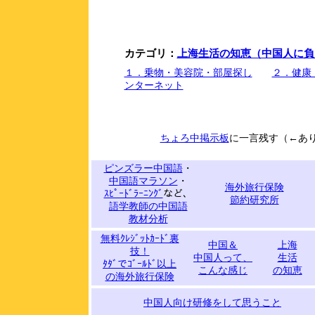
カテゴリ：
上海生活の知恵（中国人に負
１．乗物・美容院・部屋探し
２．健康
ンターネット
ちょろ中掲示板
に一言残す（←あ
ピンズラー中国語
・
中国語マラソン
・
海外旅行保険
ｽﾋﾟｰﾄﾞﾗｰﾆﾝｸﾞ
など、
節約研究所
語学教師の中国語
教材分析
無料ｸﾚｼﾞｯﾄｶｰﾄﾞ裏
中国＆
上海
技！
中国人って、
生活
ﾀﾀﾞでｺﾞｰﾙﾄﾞ以上
こんな感じ
の知恵
の海外旅行保険
中国人向け研修をして思うこと