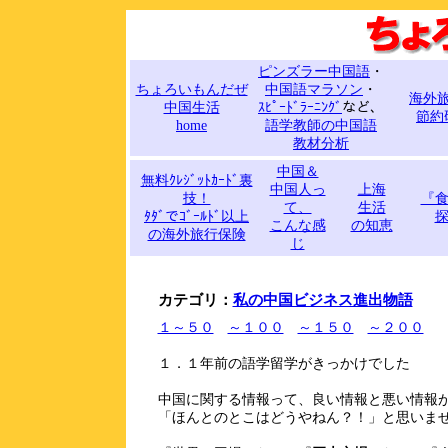
ピンズラー中国語
・
ちょろいもんだぜ
中国語マラソン
・
海外
中国生活
ｽﾋﾟｰﾄﾞﾗｰﾆﾝｸﾞ
など、
節約
home
語学教師の中国語
教材分析
中国＆
無料ｸﾚｼﾞｯﾄｶｰﾄﾞ裏
中国人っ
上海
技！
『
て、
生活
ﾀﾀﾞでｺﾞｰﾙﾄﾞ以上
こんな感
の知恵
の海外旅行保険
じ
カテゴリ：
私の中国ビジネス進出物語
１～５０
～１００
～１５０
～２００
１．１年前の語学留学がきっかけでした
中国に関する情報って、良い情報と悪い情報
「ほんとのとこはどうやねん？！」と思いま