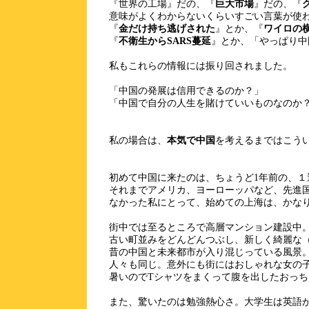
『世界の工場』だの、『
巨大市場
』だの、『
意味がよくわからないくらいすごい言葉が使
『
金だけ持ち逃げされた
』とか、『
ワイロの
『
不衛生からSARS蔓延
』とか、「やっぱり中
私もこれらの情報には振り回されました。
「中国の発展は信用できるのか？」
「中国で自分の人生を賭けていいものなのか
私の場合は、
本気で中国
を考えるまではこう
初めて中国に来たのは、ちょうど1年前の、１
それまでアメリカ、ヨーローッパなど、先進
なかった私にとって、始めての上海は、かな
街中では至るところで高層マンション建設中
古い町並みをどんどんつぶし、新しく綺麗な
昔の中国と未来都市が入り混じっている風景
人々も同じ。意外にも街にはおしゃれな女の
暑いのでTシャツをまくって腹を出したおっち
また、驚いたのは勉強熱心さ。大学生は英語