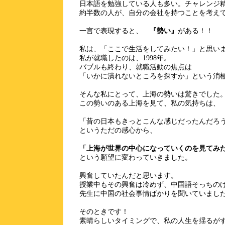
日本語を勉強している人も多い。チャレンジ
約半数の人が、自分の会社を持つことを考え
一言で表現すると、
『勢い』
がある！！
私は、「ここで生活をしてみたい！」と思い
私が就職したのは、1998年。
バブルも終わり、就職活動の焦点は
「いかに潰れないところを探すか」という消
そんな私にとって、上海の勢いは驚きでした
この勢いのある上海を見て、私の気持ちは、
「昔の日本もきっとこんな感じだったんだろ
というただの感心から、
「上海が世界の中心になっていくのを見てみ
という願望に変わっていきました。
興奮していたんだと思います。
授業中もその興奮は冷めず、中国語そっちの
先生に中国の社会事情ばかりを聞いていまし
そのときです！
素晴らしいタイミングで、私の人生を揺るが