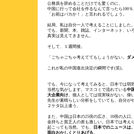
公務員を辞めることだけでも驚くのに、
中国に行って会社を作るなんて言ったら100％
「お前はバカか！」と言われるでしょう。
結局、私は自分一人で考えることにしました
でも、新聞、本、雑誌、インターネット、い
真実は見えてきません。
そして、１週間後。
「ごちゃごちゃ考えててもしょうがない。
ダ
これが私の中国進出決定の瞬間です(笑)。
でも、今になって考えてみると、日本では弱
当然な気がします。マスコミで流れている
中
大企業向け
。個人としては現実味がない。偉
先生が素晴らしい分析をしていても、自分が
２ケタ以上違う。
また、中国は日本の25倍の広さ、10倍の人口
金持ちと貧乏人の差も激しい。日本では考え
起こっても当然。でも、
日本でのニュースは
面白おかしくとりあげる
。