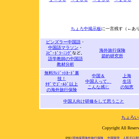
ちょろ中掲示板
に一言残す（←あ
ピンズラー中国語
・
中国語マラソン
・
海外旅行保険
ｽﾋﾟｰﾄﾞﾗｰﾆﾝｸﾞ
など、
節約研究所
語学教師の中国語
教材分析
無料ｸﾚｼﾞｯﾄｶｰﾄﾞ裏
中国＆
上海
技！
中国人って、
生活
ﾀﾀﾞでｺﾞｰﾙﾄﾞ以上
こんな感じ
の知恵
の海外旅行保険
中国人向け研修をして思うこと
ちょろい
Copyright All 
[PR]
現地採用海外旅行保険
中国留学
人民元口座