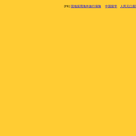
[PR]
現地採用海外旅行保険
中国留学
人民元口座