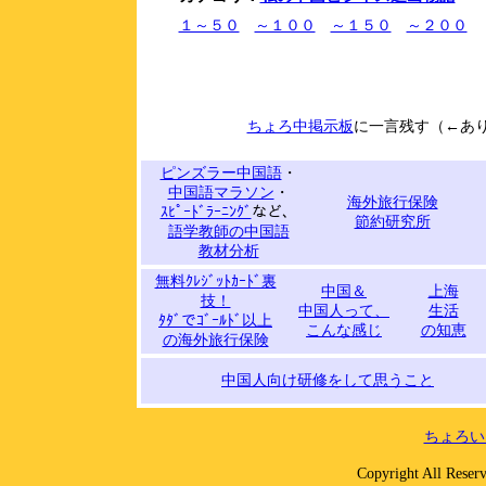
１～５０
～１００
～１５０
～２００
ちょろ中掲示板
に一言残す（←あ
ピンズラー中国語
・
中国語マラソン
・
海外旅行保険
ｽﾋﾟｰﾄﾞﾗｰﾆﾝｸﾞ
など、
節約研究所
語学教師の中国語
教材分析
無料ｸﾚｼﾞｯﾄｶｰﾄﾞ裏
中国＆
上海
技！
中国人って、
生活
ﾀﾀﾞでｺﾞｰﾙﾄﾞ以上
こんな感じ
の知恵
の海外旅行保険
中国人向け研修をして思うこと
ちょろい
Copyright All 