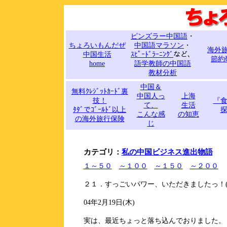
ピンズラー中国語
・
ちょろいもんだぜ
中国語マラソン
・
海外
中国生活
ｽﾋﾟｰﾄﾞﾗｰﾆﾝｸﾞ
など、
節約
home
語学教師の中国語
教材分析
中国＆
無料ｸﾚｼﾞｯﾄｶｰﾄﾞ裏
中国人っ
上海
技！
『
て、
生活
ﾀﾀﾞでｺﾞｰﾙﾄﾞ以上
こんな感
の知恵
の海外旅行保険
じ
カテゴリ：
私の中国ビジネス進出物語
１～５０
～１００
～１５０
～２００
２１．すっごいパワー、いただきましたっ！(
04年2月19日(木)
実は、最近ちょっと落ち込んでおりました。