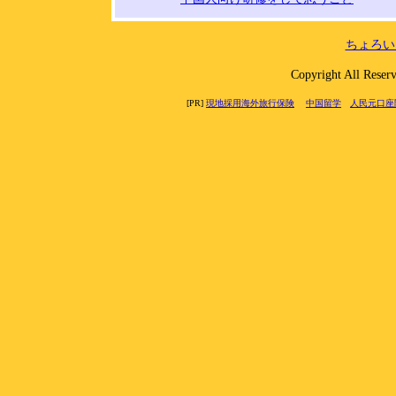
ちょろい
Copyright All 
[PR]
現地採用海外旅行保険
中国留学
人民元口座