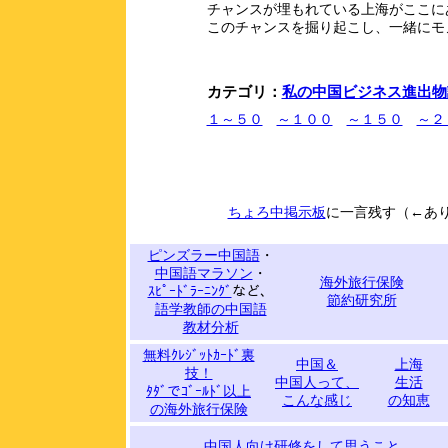
チャンスが埋もれている上海がここに
このチャンスを掘り起こし、一緒にモ
カテゴリ：
私の中国ビジネス進出物
１～５０
～１００
～１５０
～２
ちょろ中掲示板
に一言残す（←あ
ピンズラー中国語
・
中国語マラソン
・
海外旅行保険
ｽﾋﾟｰﾄﾞﾗｰﾆﾝｸﾞ
など、
節約研究所
語学教師の中国語
教材分析
無料ｸﾚｼﾞｯﾄｶｰﾄﾞ裏
中国＆
上海
技！
中国人って、
生活
ﾀﾀﾞでｺﾞｰﾙﾄﾞ以上
こんな感じ
の知恵
の海外旅行保険
中国人向け研修をして思うこと