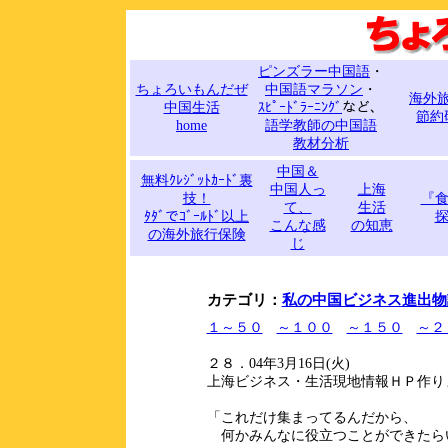
ピンズラー中国語
・
ちょろいもんだぜ
中国語マラソン
・
海外
中国生活
ｽﾋﾟｰﾄﾞﾗｰﾆﾝｸﾞ
など、
節約
home
語学教師の中国語
教材分析
中国＆
無料ｸﾚｼﾞｯﾄｶｰﾄﾞ裏
中国人っ
上海
技！
『
て、
生活
ﾀﾀﾞでｺﾞｰﾙﾄﾞ以上
こんな感
の知恵
の海外旅行保険
じ
カテゴリ：
私の中国ビジネス進出物
１～５０
～１００
～１５０
～２
２８．04年3月16日(火)
上海ビジネス・生活現地情報ＨＰ作り
「これだけ集まってるんだから、
何かみんなに役立つことができたら