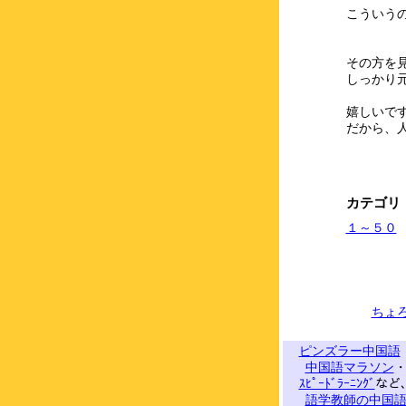
こういう
その方を
しっかり元
嬉しいで
だから、
カテゴリ
１～５０
ちょ
ピンズラー中国語
中国語マラソン
ｽﾋﾟｰﾄﾞﾗｰﾆﾝｸﾞ
など
語学教師の中国