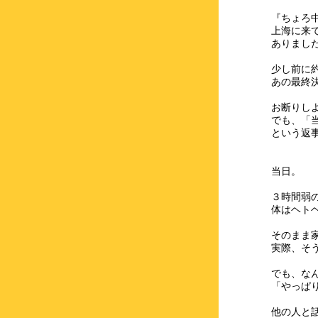
『ちょろ
上海に来
ありまし
少し前に
あの最終
お断りし
でも、「
という返
当日。
３時間弱
体はヘト
そのまま
実際、そ
でも、な
「やっぱ
他の人と