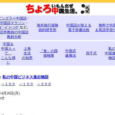
ピンズラー中国語
・
中国語マラソン
・
海外旅行保険
中国語が使える
無料で中
ﾋﾟｰﾄﾞﾗｰﾆﾝｸﾞ
など、
節約研究所
電子辞書比較
＆英語学習
語学教師の中国語
教材分析
中国＆
中国人っ
上海
私
『食』の国
中国式
て、
生活
四千式
中国
探検隊
健康法
こんな感
の知恵
物
じ
：
私の中国ビジネス進出物語
～１００
～１５０
～２００
4月26日(月)
わせ