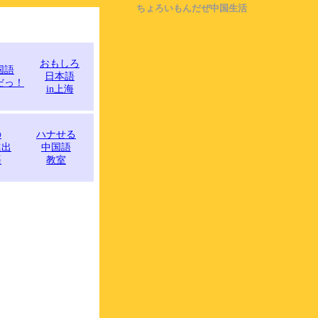
ちょろいもんだぜ中国生活
おもしろ
国語
日本語
だっ！
in上海
の
ハナせる
進出
中国語
語
教室