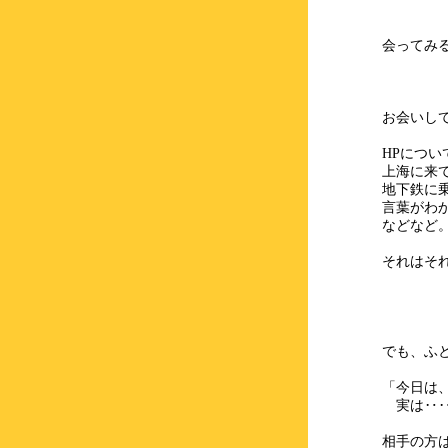
会ってみ
お会いし
HPについ
上海に来
地下鉄に
言葉がわ
などなど
それはそ
でも、ふ
「今日は
実は‥‥
相手の方