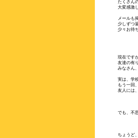
たくさん
大変感激
メールも
少しずつ
少々お待
現在です
友達の有
みなさん、
実は、学
もう一回
友人には
でも、不
ちょうど