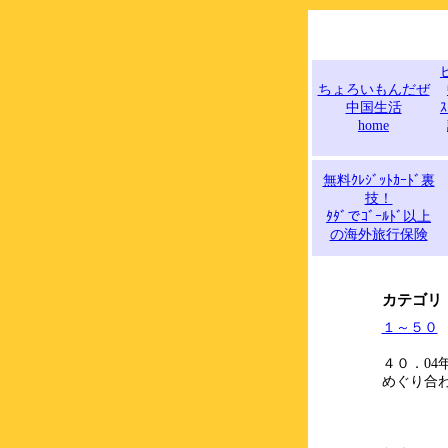
ちょろいもんだぜ
中国生活
ｽ
home
無料ｸﾚｼﾞｯﾄｶｰﾄﾞ裏
技！
ﾀﾀﾞでｺﾞｰﾙﾄﾞ以上
の海外旅行保険
カテゴリ
１～５０
４０．04年
めぐり合