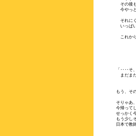
その後も
今やっと
それにく
いっぱい
これから
楽
「‥‥そ
まだまだ
もう、そ
そりゃあ
今帰って
せっかく
もう少し
日本で教