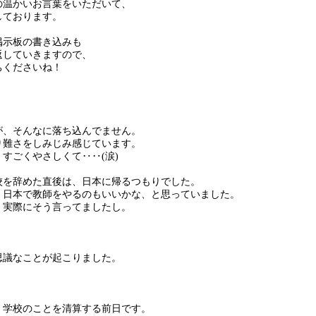
の温かいお言葉をいただいて、
しております。
掲示板の書き込みも
返していきますので、
ちくださいね！
が、そんなに落ち込んでません。
り難さをしみじみ感じています。
すごくやさしくて‥‥(涙)
校を辞めた直後は、日本に帰るつもりでした。
、日本で教師をやるのもいいかな、と思っていました。
、実際にそう言ってましたし。
思議なことが起こりました。
、学校のことを清算する前日です。