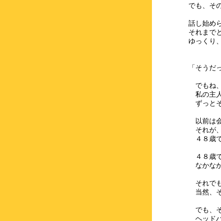
でも、そ
話し始め
それまで
ゆっくり
「そうだ
でもね、
私の主人
ずっとそ
以前は会
それが、
４８歳で
４８歳で
なかなか
それでも
当然、そ
でも、そ
ヘッドハ