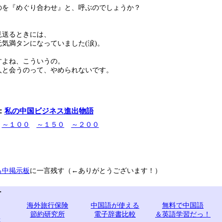
のを『めぐり合わせ』と、呼ぶのでしょうか？
見送るときには、
気満タンになっていました(涙)。
すよね、こういうの。
人と会うのって、やめられないです。
：
私の中国ビジネス進出物語
～１００
～１５０
～２００
ろ中掲示板
に一言残す（←ありがとうございます！）
・
・
海外旅行保険
中国語が使える
無料で中国語
、
節約研究所
電子辞書比較
＆英語学習だっ！
語