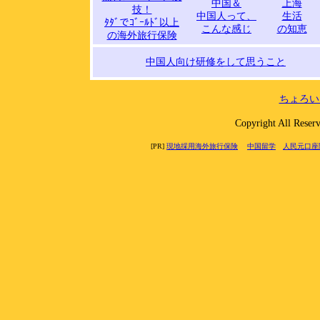
中国＆
上海
技！
中国人って、
生活
ﾀﾀﾞでｺﾞｰﾙﾄﾞ以上
こんな感じ
の知恵
の海外旅行保険
中国人向け研修をして思うこと
ちょろい
Copyright All 
[PR]
現地採用海外旅行保険
中国留学
人民元口座