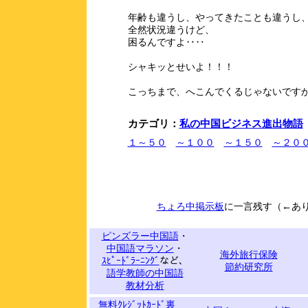
年齢も違うし、やってきたことも違うし
全然状況違うけど、
困るんですよ‥‥
シャキッとせいよ！！！
こっちまで、へこんでくるじゃないです
カテゴリ：
私の中国ビジネス進出物語
１～５０
～１００
～１５０
～２０
ちょろ中掲示板
に一言残す（←あ
ピンズラー中国語
・
中国語マラソン
・
海外旅行保険
ｽﾋﾟｰﾄﾞﾗｰﾆﾝｸﾞ
など、
節約研究所
語学教師の中国語
教材分析
無料ｸﾚｼﾞｯﾄｶｰﾄﾞ裏