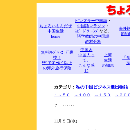
ピンズラー中国語
・
ちょろいもんだぜ
中国語マラソン
・
海外
中国生活
ｽﾋﾟｰﾄﾞﾗｰﾆﾝｸﾞ
など、
節約
home
語学教師の中国語
教材分析
中国＆
無料ｸﾚｼﾞｯﾄｶｰﾄﾞ裏
中国人っ
上海
技！
『
て、
生活
ﾀﾀﾞでｺﾞｰﾙﾄﾞ以上
こんな感
の知恵
の海外旅行保険
じ
カテゴリ：
私の中国ビジネス進出物語
１～５０
～１００
～１５０
～２０
７．‥‥‥
11月５日(水)