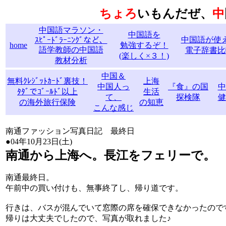
ちょろ
いもんだぜ、
中
中国語マラソン・
中国語を
中国語が使
ｽﾋﾟｰﾄﾞﾗｰﾆﾝｸﾞなど、
home
勉強するぞ！
語学教師の中国語
電子辞書比
(楽しく×３！)
教材分析
中国＆
無料ｸﾚｼﾞｯﾄｶｰﾄﾞ裏技！
上海
中国人っ
『食』の国
中
ﾀﾀﾞでｺﾞｰﾙﾄﾞ以上
生活
て、
探検隊
健
の海外旅行保険
の知恵
こんな感じ
南通ファッション写真日記 最終日
●04年10月23日(土)
南通から上海へ。長江をフェリーで。
南通最終日。
午前中の買い付けも、無事終了し、帰り道です。
行きは、バスが混んでいて窓際の席を確保できなかったので
帰りは大丈夫でしたので、写真が取れました♪