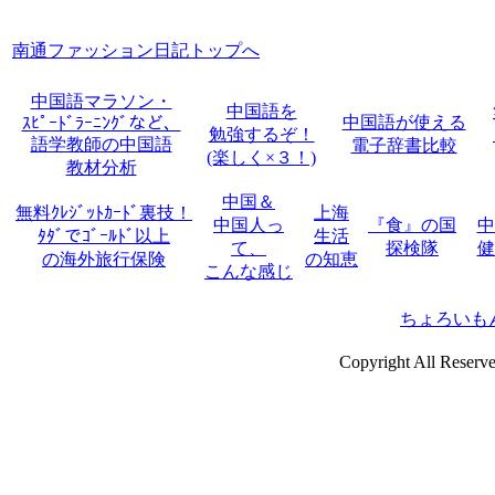
南通ファッション日記トップへ
中国語マラソン・
中国語を
中国語が使える
ｽﾋﾟｰﾄﾞﾗｰﾆﾝｸﾞなど、
勉強するぞ！
語学教師の中国語
電子辞書比較
(楽しく×３！)
教材分析
中国＆
無料ｸﾚｼﾞｯﾄｶｰﾄﾞ裏技！
上海
中国人っ
『食』の国
中
ﾀﾀﾞでｺﾞｰﾙﾄﾞ以上
生活
て、
探検隊
健
の海外旅行保険
の知恵
こんな感じ
ちょろいも
Copyright All 