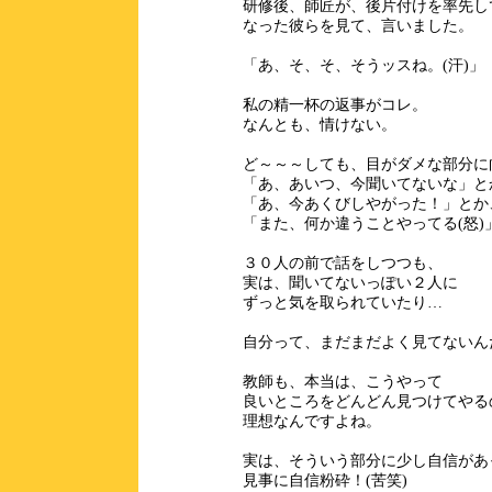
研修後、師匠が、後片付けを率先し
なった彼らを見て、言いました。
「あ、そ、そ、そうッスね。(汗)」
私の精一杯の返事がコレ。
なんとも、情けない。
ど～～～しても、目がダメな部分に
「あ、あいつ、今聞いてないな」と
「あ、今あくびしやがった！」とか
「また、何か違うことやってる(怒)
３０人の前で話をしつつも、
実は、聞いてないっぽい２人に
ずっと気を取られていたり…
自分って、まだまだよく見てないん
教師も、本当は、こうやって
良いところをどんどん見つけてやる
理想なんですよね。
実は、そういう部分に少し自信があ
見事に自信粉砕！(苦笑)