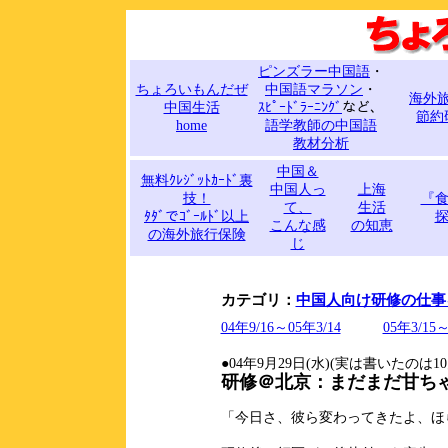
ピンズラー中国語
・
ちょろいもんだぜ
中国語マラソン
・
海外
中国生活
ｽﾋﾟｰﾄﾞﾗｰﾆﾝｸﾞ
など、
節約
home
語学教師の中国語
教材分析
中国＆
無料ｸﾚｼﾞｯﾄｶｰﾄﾞ裏
中国人っ
上海
技！
『
て、
生活
ﾀﾀﾞでｺﾞｰﾙﾄﾞ以上
こんな感
の知恵
の海外旅行保険
じ
カテゴリ：
中国人向け研修の仕事
04年9/16～05年3/14
05年3/15～
●04年9月29日(水)(実は書いたのは10
研修＠北京：まだまだ甘ち
「今日さ、彼ら変わってきたよ、ほ