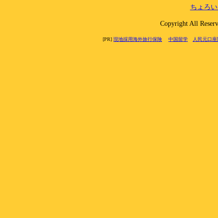
ちょろい
Copyright All 
[PR]
現地採用海外旅行保険
中国留学
人民元口座