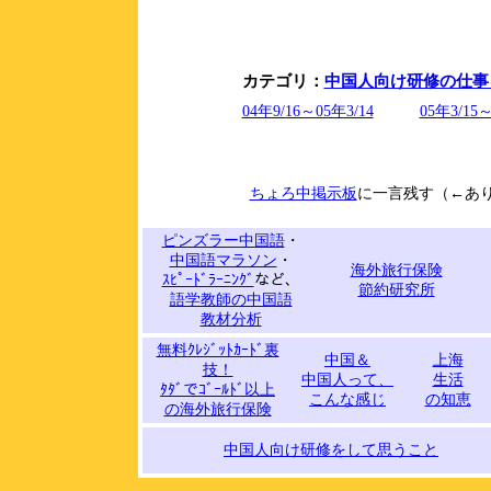
カテゴリ：
中国人向け研修の仕事
04年9/16～05年3/14
05年3/15～
ちょろ中掲示板
に一言残す（←あ
ピンズラー中国語
・
中国語マラソン
・
海外旅行保険
ｽﾋﾟｰﾄﾞﾗｰﾆﾝｸﾞ
など、
節約研究所
語学教師の中国語
教材分析
無料ｸﾚｼﾞｯﾄｶｰﾄﾞ裏
中国＆
上海
技！
中国人って、
生活
ﾀﾀﾞでｺﾞｰﾙﾄﾞ以上
こんな感じ
の知恵
の海外旅行保険
中国人向け研修をして思うこと