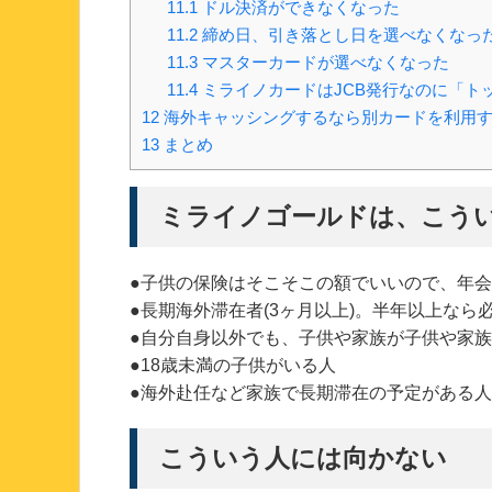
11.1
ドル決済ができなくなった
11.2
締め日、引き落とし日を選べなくなっ
11.3
マスターカードが選べなくなった
11.4
ミライノカードはJCB発行なのに「ト
12
海外キャッシングするなら別カードを利用
13
まとめ
ミライノゴールドは、こう
●子供の保険はそこそこの額でいいので、年
●長期海外滞在者(3ヶ月以上)。半年以上なら
●自分自身以外でも、子供や家族が子供や家
●18歳未満の子供がいる人
●海外赴任など家族で長期滞在の予定がある人
こういう人には向かない