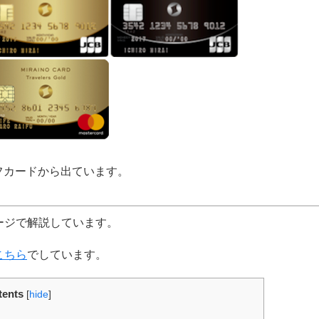
イフカードから出ています。
ージで解説しています。
こちら
でしています。
tents
[
hide
]