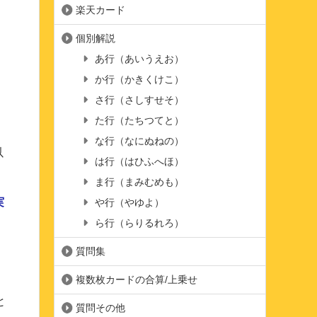
楽天カード
個別解説
あ行（あいうえお）
か行（かきくけこ）
さ行（さしすせそ）
た行（たちつてと）
な行（なにぬねの）
以
は行（はひふへほ）
ま行（まみむめも）
実
や行（やゆよ）
ら行（らりるれろ）
質問集
複数枚カードの合算/上乗せ
と
質問その他