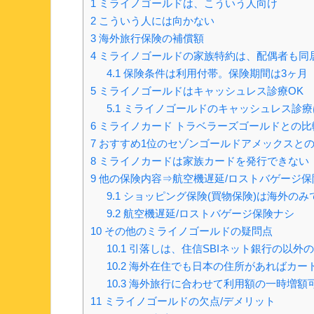
1
ミライノゴールドは、こういう人向け
2
こういう人には向かない
3
海外旅行保険の補償額
4
ミライノゴールドの家族特約は、配偶者も同
4.1
保険条件は利用付帯。保険期間は3ヶ月
5
ミライノゴールドはキャッシュレス診療OK
5.1
ミライノゴールドのキャッシュレス診療
6
ミライノカード トラベラーズゴールドとの比
7
おすすめ1位のセゾンゴールドアメックスと
8
ミライノカードは家族カードを発行できない
9
他の保険内容⇒航空機遅延/ロストバゲージ保
9.1
ショッピング保険(買物保険)は海外のみ
9.2
航空機遅延/ロストバゲージ保険ナシ
10
その他のミライノゴールドの疑問点
10.1
引落しは、住信SBIネット銀行の以外の
10.2
海外在住でも日本の住所があればカー
10.3
海外旅行に合わせて利用額の一時増額
11
ミライノゴールドの欠点/デメリット