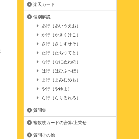
楽天カード
個別解説
あ行（あいうえお）
か行（かきくけこ）
さ行（さしすせそ）
ま
た行（たちつてと）
な行（なにぬねの）
は行（はひふへほ）
ま行（まみむめも）
や行（やゆよ）
ら行（らりるれろ）
質問集
。
複数枚カードの合算/上乗せ
質問その他