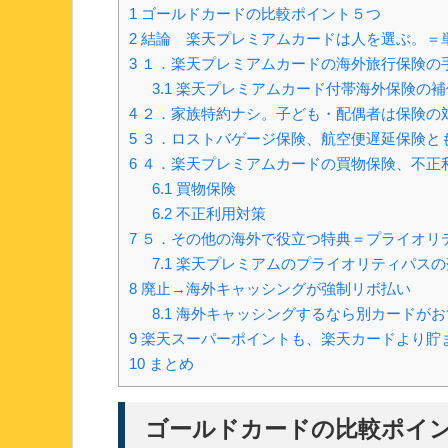
1
ゴールドカードの比較ポイント５つ
2
結論 楽天プレミアムカードは人を選ぶ。＝
3
１．楽天プレミアムカードの海外旅行保険の
3.1
楽天プレミアムカード付帯海外保険の補
4
２．家族特約ナシ。子ども・配偶者は保険の
5
３．ロストバゲージ保険、航空便遅延保険と
6
４．楽天プレミアムカードの買物保険、不正
6.1
買物保険
6.2
不正利用対策
7
５．その他の海外で役立つ特典＝プライオリ
7.1
楽天プレミアムのプライオリティパスの
8
廃止→海外キャッシングが強制リボ払い
8.1
海外キャッシングするなら別カードがお
9
楽天スーパーポイントも、楽天カードより貯
10
まとめ
ゴールドカードの比較ポイ