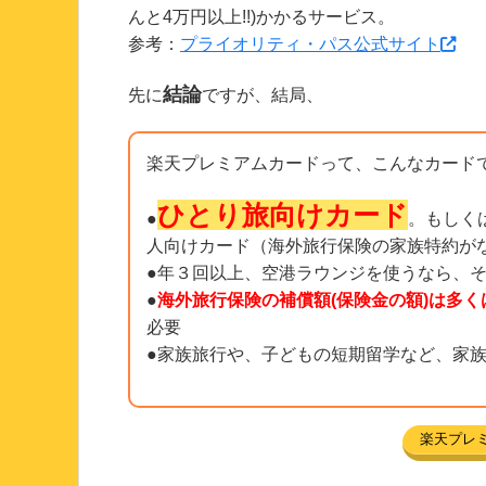
んと4万円以上!!)かかるサービス。
参考：
プライオリティ・パス公式サイト
結論
先に
ですが、結局、
楽天プレミアムカードって、こんなカード
ひとり旅向けカード
●
。もしく
人向けカード（海外旅行保険の家族特約が
●年３回以上、空港ラウンジを使うなら、
●
海外旅行保険の補償額(保険金の額)は多く
必要
●家族旅行や、子どもの短期留学など、家
楽天プレ