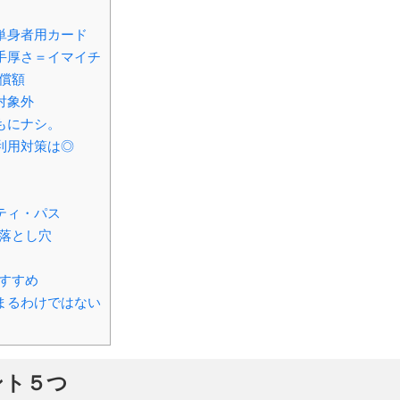
単身者用カード
手厚さ＝イマイチ
償額
対象外
もにナシ。
利用対策は◎
ティ・パス
落とし穴
すすめ
まるわけではない
ント５つ