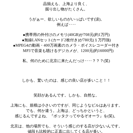
品揃えも、上海より良く、
掘り出し物がたくさん。
うがぁー、欲しいものがいっぱいです(涙)。
例えば‥‥
●携帯用の外付けのメモリ(40GB)が708元(約1万円)
●無線LANセット(カード2枚付き)が780元(１万円強)
●MPEG4の動画・400万画素のカメラ・ボイスレコーダー付き
MP3で音楽も聴けるデジカメが、1200元(約16000円)
私、何のために北京に来たんだっけ‥‥？？？(笑)
しかも、驚いたのは、感じの良い店が多いこと！！
笑顔があるんです。しかも、自然な。
上海にも、規模は小さいのですが、同じようなビルはあります。
でも、何か違う。上海は、どっちかというと、
感じるんですよね、『ボッタクってやるぞオーラ』を(笑)。
北京は、他の場所でも、そういう感じのする店が少ないんです。
値段も比較的に正直に出してくる店が多い。