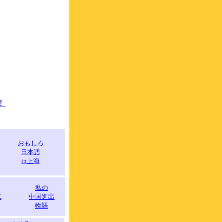
！
おもしろ
日本語
in上海
私の
式
中国進出
物語