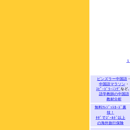
１
ピンズラー中国語
中国語マラソン
・
ｽﾋﾟｰﾄﾞﾗｰﾆﾝｸﾞ
など
語学教師の中国語
教材分析
無料ｸﾚｼﾞｯﾄｶｰﾄﾞ裏
技！
ﾀﾀﾞでｺﾞｰﾙﾄﾞ以上
の海外旅行保険