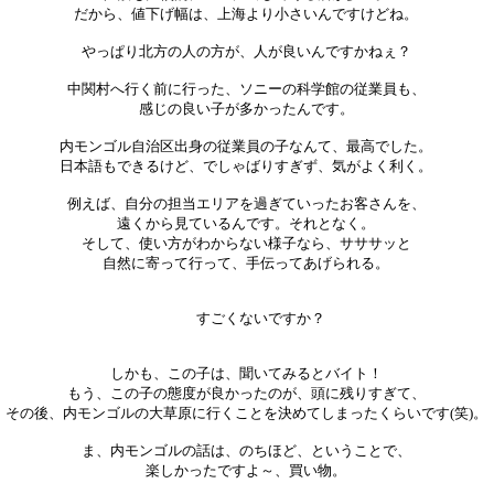
だから、値下げ幅は、上海より小さいんですけどね。
やっぱり北方の人の方が、人が良いんですかねぇ？
中関村へ行く前に行った、ソニーの科学館の従業員も、
感じの良い子が多かったんです。
内モンゴル自治区出身の従業員の子なんて、最高でした。
日本語もできるけど、でしゃばりすぎず、気がよく利く。
例えば、自分の担当エリアを過ぎていったお客さんを、
遠くから見ているんです。それとなく。
そして、使い方がわからない様子なら、サササッと
自然に寄って行って、手伝ってあげられる。
すごくないですか？
しかも、この子は、聞いてみるとバイト！
もう、この子の態度が良かったのが、頭に残りすぎて、
その後、内モンゴルの大草原に行くことを決めてしまったくらいです(笑)。
ま、内モンゴルの話は、のちほど、ということで、
楽しかったですよ～、買い物。