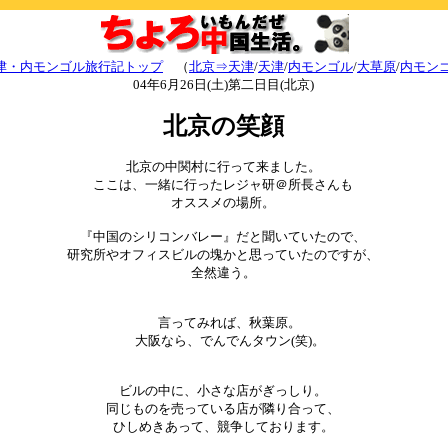
津・内モンゴル旅行記トップ
（
北京⇒天津
/
天津
/
内モンゴル
/
大草原
/
内モン
04年6月26日(土)第二日目(北京)
北京の笑顔
北京の中関村に行って来ました。
ここは、一緒に行ったレジャ研＠所長さんも
オススメの場所。
『中国のシリコンバレー』だと聞いていたので、
研究所やオフィスビルの塊かと思っていたのですが、
全然違う。
言ってみれば、秋葉原。
大阪なら、でんでんタウン(笑)。
ビルの中に、小さな店がぎっしり。
同じものを売っている店が隣り合って、
ひしめきあって、競争しております。