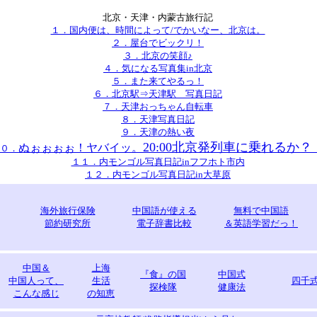
北京・天津・内蒙古旅行記
１．国内便は、時間によって/でかいなー、北京は。
２．屋台でビックリ！
３．北京の笑顔♪
４．気になる写真集in北京
５．また来てやるっ！
６．北京駅⇒天津駅 写真日記
７．天津おっちゃん自転車
８．天津写真日記
９．天津の熱い夜
20:00北京発列車に乗れるか？
ぬぉぉぉぉ！ヤバイッ。
０．
１１．内モンゴル写真日記inフフホト市内
１２．内モンゴル写真日記in大草原
・
海外旅行保険
中国語が使える
無料で中国語
、
節約研究所
電子辞書比較
＆英語学習だっ！
中国＆
上海
『食』の国
中国式
中国人って、
生活
四千
探検隊
健康法
こんな感じ
の知恵