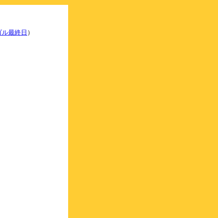
ゴル最終日
）